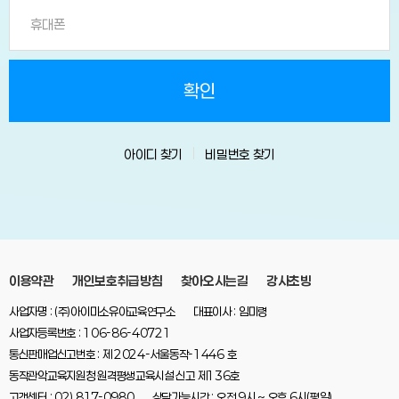
아이디 찾기
비밀번호 찾기
이용약관
개인보호취급방침
찾아오시는길
강사초빙
사업자명 : (주)아이미소유아교육연구소
대표이사 : 임미령
사업자등록번호 : 106-86-40721
통신판매업신고번호 : 제 2024-서울동작-1446 호
동작관악교육지원청 원격평생교육시설 신고 제136호
고객센터 : 02) 817-0980
상담가능시간 : 오전 9시 ~ 오후 6시(평일)