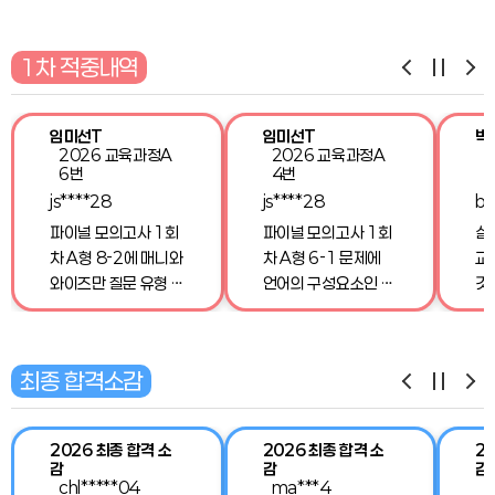
1차 적중내역
임미선T
임미선T
박
2026 교육과정A
2026 교육과정A
6번
4번
js****28
js****28
bs
파이널 모의고사 1회
파이널 모의고사 1회
실
차 A형 8-2에 매니와
차 A형 6-1 문제에
교
와이즈만 질문 유형 분
언어의 구성요소인 음
것
류에 따른 문제가 나왔
절 음소에 대해 나왔었
문
어서 매니와 와이즈만
습니다. 그래서 문제에
와
상호작용 유형에 근거
서 한 글자를 인식하는
그
최종 합격소감
한 교사 발문을 쉽게
것이 음절 인식과 관련
어
쓸 수 있었습니다!
된 활동이라는 것을 쉽
으
게 찾고 문제를 풀 수
설
2026 최종 합격 소
2026 최종 합격 소
2
있었습니다!
주
감
감
감
니
chl*****04
ma***4
g