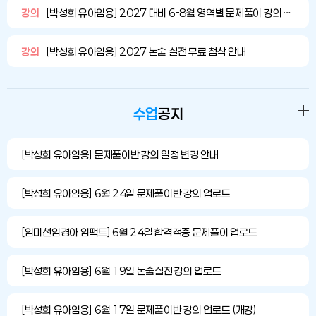
구분 안하고 넘어간 부
전하겠습니다:)
강의
[박성희 유아임용] 2027 대비 6-8월 영역별 문제풀이 강의 안내 (강의 일정 수정)
분이 약점이라고 생각
했거든요. 개념위주로
강의
[박성희 유아임용] 2027 논술 실전 무료 첨삭 안내
명확한 설명과, 깔끔한
모의고사랑 문풀은 현
장에 가서도 큰 당황없
이 풀 수 있게 도움이
수업
공지
되었습니다. 이번년도
박성희 교수님을 만난
[박성희 유아임용] 문제풀이반 강의 일정 변경 안내
게 가장 감사하고, 큰
합격 비결이네요. 감사
합니다~
[박성희 유아임용] 6월 24일 문제풀이반 강의 업로드
[임미선임경아 임팩트] 6월 24일 합격적중 문제풀이 업로드
[박성희 유아임용] 6월 19일 논술실전 강의 업로드
[박성희 유아임용] 6월 17일 문제풀이반 강의 업로드 (개강)