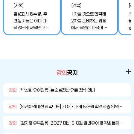
한
[서울]
[경북]
[전
고
임용고시 장수생.. 주
1차를 컷으로 합격해
박
할
변 동기들은 이미 다
2차를 준비하는 과정
을
붙었는데 서울만 고집
에서 불안한 마음이 컸
공
해서 그런건지, 공부방
던 것 같아요..! 그럼에
깊
법이 잘못된건지 답답
도 포기하지 않고 끝까
부
힌 나날이었어요. 이번
지 노력한 결과 2차에
또
년도 일병행 하면서 박
서 뒤집어 합격할 수
서
성희 교수님을 처음 만
있었습니다 ㅎㅎ 박성
술
나고 왜 진작 뵙지 못
희 강사님의 명료한 강
이 
강의
공지
했는지 너무 감사했습
의력과 포근한 정서적
시
니다. 이해위주의 수업
지지가 없었다면 장기
도
과, 단계별로 다른 특
간의 시험 준비를 끝까
사
강의
[박성희 유아임용] 논술실전반 유료 첨삭 안내
징을 명쾌하게 설명해
지 이어오지 못했을 거
현
주시는게 너무 좋았어
에요..! 진심으로 감사
하
강의
[임경아임미선 임팩트팀] 2027 대비 6-8월 합격적중 영역별 문제풀이 강의 안내(수정)
요. N수생이다보니 항
드립니다. 앞으로 임용
니
상 시험 오답을 해보면
고시를 준비하는 주변
강의
[김지영 유특임용] 2027 대비 6-8월 일반유아 영역별 문제풀이
다 안다고 생각하고 단
친구들에게도 제가 받
계별 특징을 명확하게
은 도움과 배움을 꼭