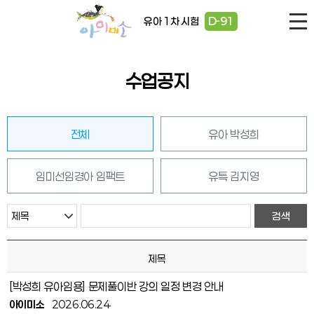
유아 1차 시험
D-91
수업공지
전체
유아 박성희
임미선임경아 임팩트
유특 김지영
제목
[박성희 유아임용] 문제풀이반 강의 일정 변경 안내
아이미소
2026.06.24