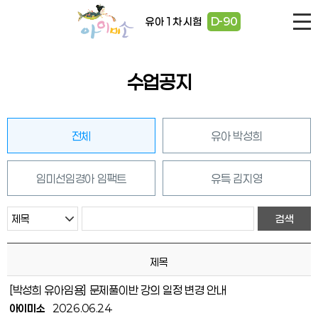
유아 1차 시험
D-90
수업공지
전체
유아 박성희
임미선임경아 임팩트
유특 김지영
제목
[박성희 유아임용] 문제풀이반 강의 일정 변경 안내
아이미소
2026.06.24