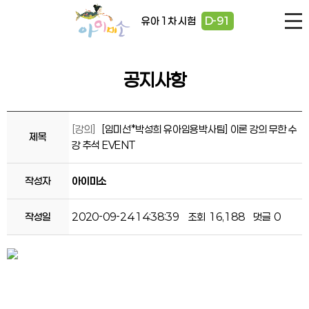
유아 1차 시험
D-91
공지사항
[강의]
[임미선*박성희 유아임용박사팀] 이론 강의 무한 수
제목
강 추석 EVENT
작성자
아이미소
작성일
2020-09-24 14:38:39
조회
16,188
댓글
0