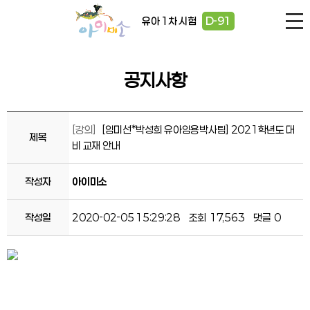
유아 1차 시험
D-91
공지사항
[강의]
[임미선*박성희 유아임용박사팀] 2021학년도 대
제목
비 교재 안내
작성자
아이미소
작성일
2020-02-05 15:29:28
조회
17,563
댓글
0